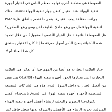
الضوضاء هي مشكلة أخرى تواجه معظم الناس في اختيار أجهزة
تنقية الهواء. عند اختيار أفضل جهاز تنقية الهواء Olansi، هناك
جوانب مختلفة يجب اعتبارها بقدر ما تشعر بالقلق. هل
PM2.5
لتنقية الهواء
تعال مع وضع هادئ للغاية داخل وضع وضع السكون؟
هل الضوضاء الناتجة داخل الخيار الأقصى المقبول؟ من خلال تحديد
هذه الأشياء، يصبح الأمر أسهل معرفة ما إذا كان الاختيار يستحق
كل هذا العناء أم لا.
خيار العلامة التجارية هو أيضا من المهم جدا أن تفكر. هي العلامة
التجارية التي تختارها الحق. أجهزة تنقية الهواء OLANSI هي بعض
من أفضل الخيارات داخل السوق اليوم. هذه هي الشركات المصنعة
المنتظمة لأجهزة أجهزة تنقية الهواء في السوق باستخدام أفضل
تكنولوجيا التطوير والبحثية لإنشاء أفضل أجهزة تنقية الهواء
المنزلية. تجربة الإنتاج هي الأفضل، والشركة لديها سجل حافل كبير