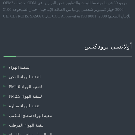
مربع، 30 فريقا مهندسا للبحث والتطوير. نحن البرازين في ODM، خدمات OEM!
3000 جهاز كمبيوتر شخصى يوميا من الطاقة الإنتاجية! اختبار الشيخوخة 100٪
للإنتاج الضخم! CE، CB، ROHS، SASO، CQC، CCC Approval & ISO 9001: 2008
أولانسي برودكتس
لتنقية الهواء
لتنقية الهواء الذكي
PM1.0 لتنقية الهواء
PM2.5 لتنقية الهواء
تنقية الهواء سيارة
تنقية الهواء سطح المكتب
تنقية الهواء المرطب
السالب أيون لتنقية الهواء