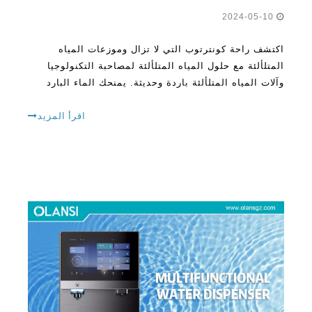
اكتشف راحة كونترتوب التي لا تزال وموزعات المياه
المتلألئة مع حلول المياه المتلألئة لمصاحبة التكنولوجيا
وآلات المياه المتلألئة باردة وحديثة. يمنحك الماء البارد
الطازج كلما أردت. إنهم يفضلون الطريقة الأكثر فعالية
للبقاء رطبًا لأن
اقرأ المزيد