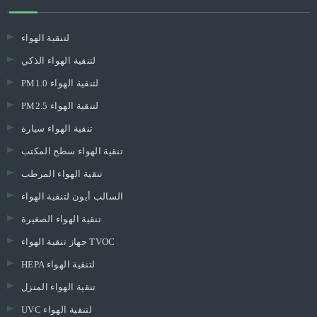
حول أولانسي
Olansi Healthcare Co.، Ltd هي شركة تصنيع محترفة لتنقية الهواء ومياه
الهيدروجين ومياه تنقية المياه وغيرها من منتجات الرعاية الصحية، أكثر من 12 عاما
خبرة منذ عام 2009 في قوانغتشو، الصين. 60،000 M2 مصنع حقن مصنع، مصنع
مرشح خاص، مصنع العفن الخاصة، مصنع تجميع الخاصة! مختبر المهنية 600 متر
مربع، 30 فريقا مهندسا للبحث والتطوير. نحن البرازين في ODM، خدمات OEM!
3000 جهاز كمبيوتر شخصى يوميا من الطاقة الإنتاجية! اختبار الشيخوخة 100٪
للإنتاج الضخم! CE، CB، ROHS، SASO، CQC، CCC Approval & ISO 9001: 2008
أولانسي برودكتس
لتنقية الهواء
لتنقية الهواء الذكي
PM1.0 لتنقية الهواء