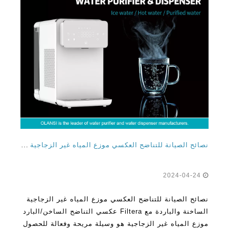
نصائح الصيانة للتناضح العكسي موزع المياه غير الزجاجية الساخنة مع مرشح
2024-04-24
نصائح الصيانة للتناضح العكسي موزع المياه غير الزجاجية
الساخنة والباردة مع Filtera عكسي التناضح الساخن/البارد
موزع المياه غير الزجاجية هو وسيلة مريحة وفعالة للحصول
على المياه النظيفة والمنعشة في أطراف أصابعك. على
عكس موزعات المياه التقليدية التي تتطلب الزجاجات
اقرأ المزيد
لاستبدالها