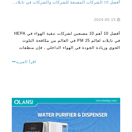
أفضل 10 أهم 10 مصنعين لشركات تنقية الهواء في HEPA
في تايلاند لعالم PM 25 في العالم من مكافحة التلوث
الجوي وزيادة الجودة في الهواء الداخلي ، فإن منظفات
الهواء تقف كأوصياء أساسية. في تايلاند ، حيث يؤدي
التحضر والأتمتة عادة إلى عقبات مميزة للهواء ،
اقرأ المزيد