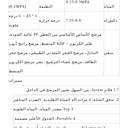
0.15-0.3MPA.
المياه
النظيفة
(0.2MPA)
5 ° C ~ 45 درجة
دكتوراه
7.35-8.0.
درجة حرارة
مئوية
مرشح الأساس الأساسي من القطن PP عالية الجودة،
فلتر الكربون + KDF المنشط، مرشح راتنج أيون
منقي
التبادل، مرشح الحجر المعدني الطبيعي، مرشح حجر
الطاقة، مرشح غشاء الترشيح، نشر مرشح الكربون
المنشط
مميزات
1.7 فلاتر Sytem، من السهل تغيير المرشح في الداخل.
2. تدفق المياه، 4 مرات آلة المياه التقليدية. الشرب المباشر
3.Top مصدر المياه، المياه القلوية
4.Portable، الجدول الأعلى مصممة.
5.Liminate المسمير والمعادن الثقيلة أيون في الماء