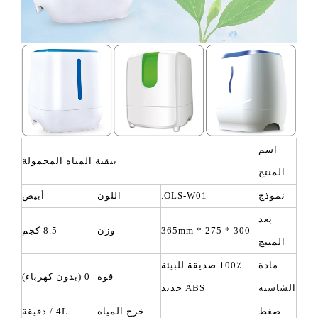
اسم
تنقية المياه المحمولة
المنتج
نموذج
OLS-W01.
اللون
أبيض
بعد
300 * 275 * 365mm
وزن
8.5 كجم
المنتج
مادة
100٪ صديقة للبيئة
قوة
0 (بدون كهرباء)
الشاسيه
ABS جديد
ضغط
خرج المياه
4L / دقيقة