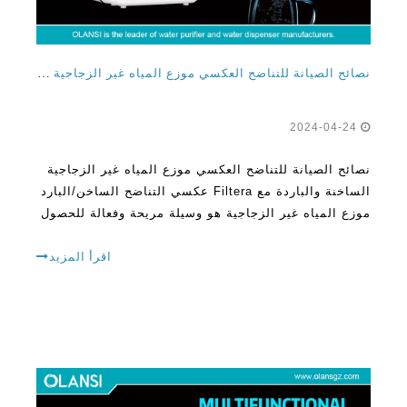
نصائح الصيانة للتناضح العكسي موزع المياه غير الزجاجية الساخنة مع مرشح
2024-04-24
نصائح الصيانة للتناضح العكسي موزع المياه غير الزجاجية
الساخنة والباردة مع Filtera عكسي التناضح الساخن/البارد
موزع المياه غير الزجاجية هو وسيلة مريحة وفعالة للحصول
على المياه النظيفة والمنعشة في أطراف أصابعك. على
عكس موزعات المياه التقليدية التي تتطلب الزجاجات
اقرأ المزيد
لاستبدالها