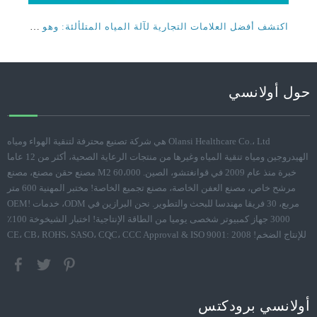
2024-04-22
اكتشف أفضل العلامات التجارية لآلة المياه المتلألئة: وهي
أفضل صانعي المياه المتلألئين الذين أصبحوا يتمتعون
بشعبية متزايدة حيث يبحث الناس عن بدائل صحية للصودا
وغيرها من المشروبات السكرية. تتيح لك هذه الأجهزة صنع
مياه متلألئة في المنزل ، WH
اقرأ المزيد
»
3
2
1
مجموع3الصفحات إلى
الصفحات
حدد