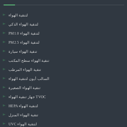
حول أولانسي
Olansi Healthcare Co.، Ltd هي شركة تصنيع محترفة لتنقية الهواء ومياه
الهيدروجين ومياه تنقية المياه وغيرها من منتجات الرعاية الصحية، أكثر من 12 عاما
خبرة منذ عام 2009 في قوانغتشو، الصين. 60،000 M2 مصنع حقن مصنع، مصنع
مرشح خاص، مصنع العفن الخاصة، مصنع تجميع الخاصة! مختبر المهنية 600 متر
مربع، 30 فريقا مهندسا للبحث والتطوير. نحن البرازين في ODM، خدمات OEM!
3000 جهاز كمبيوتر شخصى يوميا من الطاقة الإنتاجية! اختبار الشيخوخة 100٪
للإنتاج الضخم! CE، CB، ROHS، SASO، CQC، CCC Approval & ISO 9001: 2008
أولانسي برودكتس
لتنقية الهواء
لتنقية الهواء الذكي
PM1.0 لتنقية الهواء