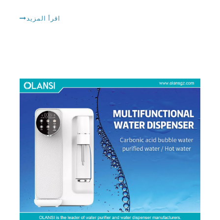
اكتشف أفضل العلامات التجارية لآلة المياه المتلألئة: وهو أفضل صانع مياه فوار