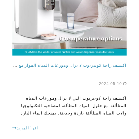
اكتشف راحة كونترتوب لا يزال وموزعات المياه الفوار مع حلول المياه الفوار لشركات التكنولوجيا
2024-05-10
اكتشف راحة كونترتوب التي لا تزال وموزعات المياه
المتلألئة مع حلول المياه المتلألئة لمصاحبة التكنولوجيا
وآلات المياه المتلألئة باردة وحديثة. يمنحك الماء البارد
الطازج كلما أردت. إنهم يفضلون الطريقة الأكثر فعالية
للبقاء رطبًا لأن
اقرأ المزيد