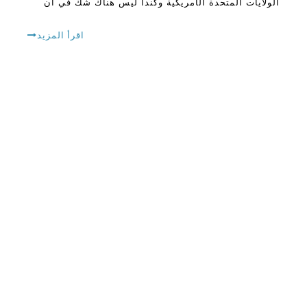
الولايات المتحدة الأمريكية وكندا ليس هناك شك في أن
منظفات الفاكهة والخضروات قد تم تطويرها واختراعها
لمساعدة الناس على العيش بصحة جيدة.في بلد مثل
اقرأ المزيد
الولايات المتحدة ، هناك العديد من الأشخاص