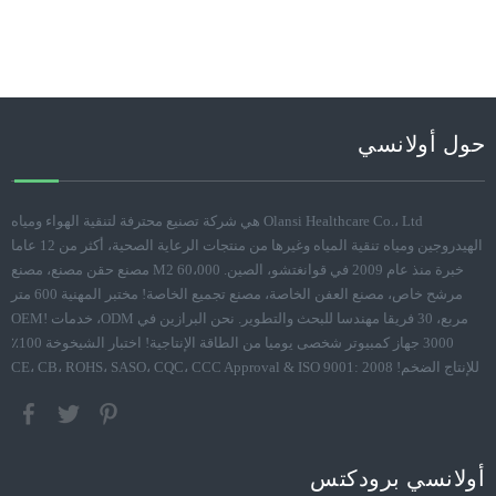
حول أولانسي
Olansi Healthcare Co.، Ltd هي شركة تصنيع محترفة لتنقية الهواء ومياه
الهيدروجين ومياه تنقية المياه وغيرها من منتجات الرعاية الصحية، أكثر من 12 عاما
خبرة منذ عام 2009 في قوانغتشو، الصين. 60،000 M2 مصنع حقن مصنع، مصنع
مرشح خاص، مصنع العفن الخاصة، مصنع تجميع الخاصة! مختبر المهنية 600 متر
مربع، 30 فريقا مهندسا للبحث والتطوير. نحن البرازين في ODM، خدمات OEM!
3000 جهاز كمبيوتر شخصى يوميا من الطاقة الإنتاجية! اختبار الشيخوخة 100٪
للإنتاج الضخم! CE، CB، ROHS، SASO، CQC، CCC Approval & ISO 9001: 2008
أولانسي برودكتس