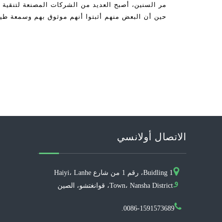
مر السنين، أصبح العديد من الشركات المصنعة لتنقية ا
حين أن البعض منهم أثبتوا أنهم موثوق بهم وسمعة طيبة
جيدا حقا على جماهيرهم المستهدفة. Questio.
الاتصال أولانسي
Buidling 1، رقم 1 من شارع Haiyi، Lanhe
و
Town، Nansha District، قوانغتشو، الصين
0086-1591573689.