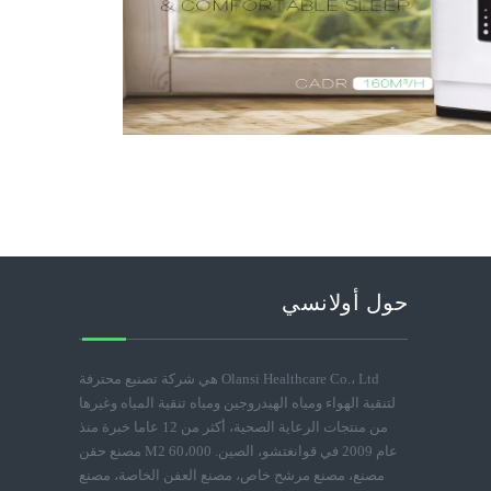
حول أولانسي
Olansi Healthcare Co.، Ltd هي شركة تصنيع محترفة
لتنقية الهواء ومياه الهيدروجين ومياه تنقية المياه وغيرها
من منتجات الرعاية الصحية، أكثر من 12 عاما خبرة منذ
عام 2009 في قوانغتشو، الصين. 60،000 M2 مصنع حقن
مصنع، مصنع مرشح خاص، مصنع العفن الخاصة، مصنع