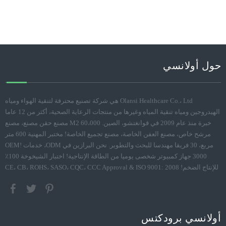
حول أولانسي
Olansi Healthcare Co.، Ltd هي شركة تصنيع محترفة لتنقية الهواء ومياه
الهيدروجين ومياه تنقية المياه وغيرها من منتجات الرعاية الصحية، أكثر من 12 عاما
خبرة منذ عام 2009 في قوانغتشو، الصين. 60،000 M2 مصنع حقن مصنع، مصنع
مرشح خاص، مصنع العفن الخاصة، مصنع تجميع الخاصة! مختبر المهنية 600 متر
مربع، 30 فريقا مهندسا للبحث والتطوير. نحن البرازين في ODM، خدمات OEM!
3000 جهاز كمبيوتر شخصى يوميا من الطاقة الإنتاجية! اختبار الشيخوخة 100٪
للإنتاج الضخم! CE، CB، ROHS، SASO، CQC، CCC Approval & ISO 9001: 2008
أولانسي برودكتس