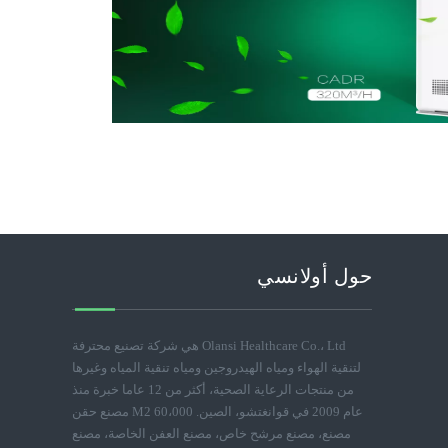
حول أولانسي
Olansi Healthcare Co.، Ltd هي شركة تصنيع محترفة
لتنقية الهواء ومياه الهيدروجين ومياه تنقية المياه وغيرها
من منتجات الرعاية الصحية، أكثر من 12 عاما خبرة منذ
عام 2009 في قوانغتشو، الصين. 60،000 M2 مصنع حقن
مصنع، مصنع مرشح خاص، مصنع العفن الخاصة، مصنع