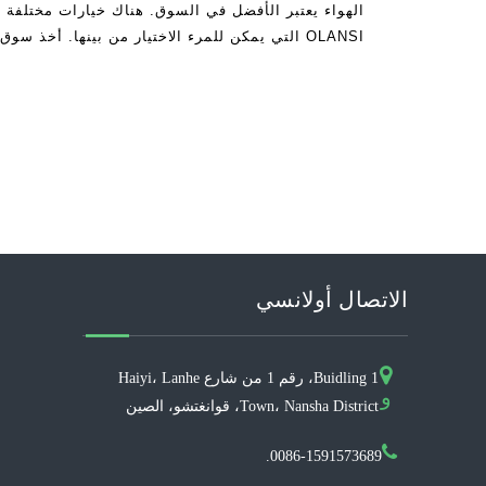
الهواء يعتبر الأفضل في السوق. هناك خيارات مختلفة م
OLANSI التي يمكن للمرء الاختيار من بينها. أخذ س
العاصفة، وهناك العديد من ج
الاتصال أولانسي
Buidling 1، رقم 1 من شارع Haiyi، Lanhe
و
Town، Nansha District، قوانغتشو، الصين
0086-1591573689.