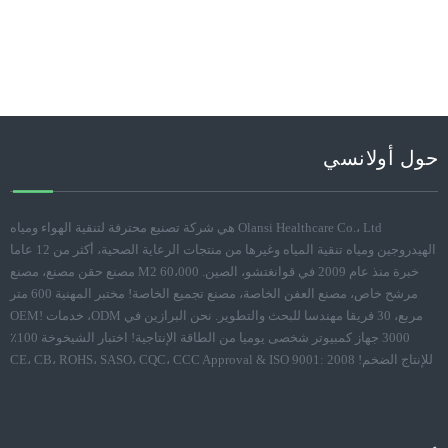
منهم ليسوا غو
حول أولانسي
Olansi Healthcare Co.، Ltd هي شركة تصنيع محترفة لتنقية الهواء ومياه
الهيدروجين ومياه تنقية المياه وغيرها من منتجات الرعاية الصحية، أكثر من 12 عاما
خبرة منذ عام 2009 في قوانغتشو، الصين. 60،000 M2 مصنع حقن مصنع، مصنع
مرشح خاص، مصنع العفن الخاصة، مصنع تجميع الخاصة! مختبر المهنية 600 متر
مربع، 30 فريقا مهندسا للبحث والتطوير. نحن البرازين في ODM، خدمات OEM!
3000 جهاز كمبيوتر شخصى يوميا من الطاقة الإنتاجية! اختبار الشيخوخة 100٪
للإنتاج الضخم! CE، CB، ROHS، SASO، CQC، CCC Approval & ISO 9001: 2008