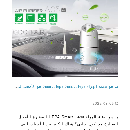
ما هو تنقية الهواء Smart Hepa Smart Hepa هو الأفضل للسيارة مع أيون سلبي؟
2022-03-09
ما هو تنقية الهواء HEPA Smart Hepa الصغيرة الأفضل
للسيارة مع أيون سلبي؟ هناك الكثير من الأسباب التي
يوصى بها الخبراء أجهزة تنقية الهواء الأيوني السلبية في
الآونة الأخيرة. في الواقع، محاولة تجاهل هذه الفوائد يمكن
أن تعود إلى تطاردك لاحقا. إذا كنت جادا حقا في التغلب
اقرأ المزيد