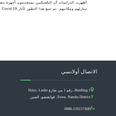
أظهرت الدراسات أن البلجيكيين يستخدمون أجهزة تنق
منازلهم ومكاتبهم. تم تتبع هذا التطور لآثار Covid-19 التي نجحت في المطالبة
الاتصال أولانسي
Buidling 1، رقم 1 من شارع Haiyi، Lanhe
و
Town، Nansha District، قوانغتشو، الصين
0086-1591573689.