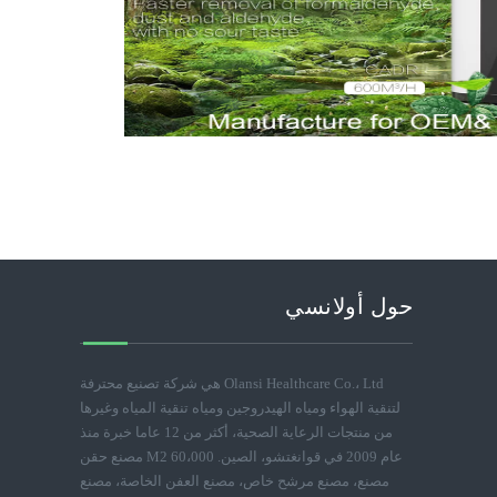
حول أولانسي
Olansi Healthcare Co.، Ltd هي شركة تصنيع محترفة
لتنقية الهواء ومياه الهيدروجين ومياه تنقية المياه وغيرها
من منتجات الرعاية الصحية، أكثر من 12 عاما خبرة منذ
عام 2009 في قوانغتشو، الصين. 60،000 M2 مصنع حقن
مصنع، مصنع مرشح خاص، مصنع العفن الخاصة، مصنع