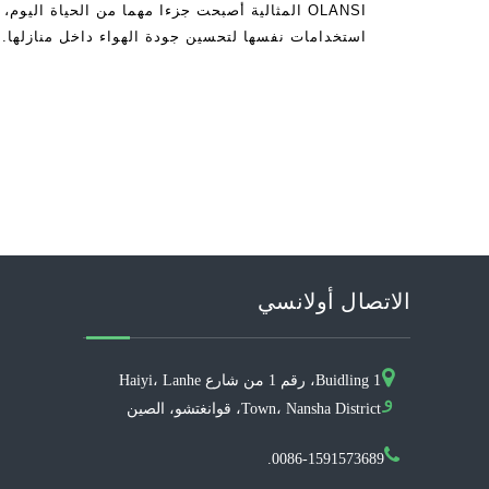
OLANSI المثالية أصبحت جزءا مهما من الحياة اليو
استخدامات نفسها لتحسين جودة الهواء داخل منازلها. 
الاتصال أولانسي
Buidling 1، رقم 1 من شارع Haiyi، Lanhe
و
Town، Nansha District، قوانغتشو، الصين
0086-1591573689.