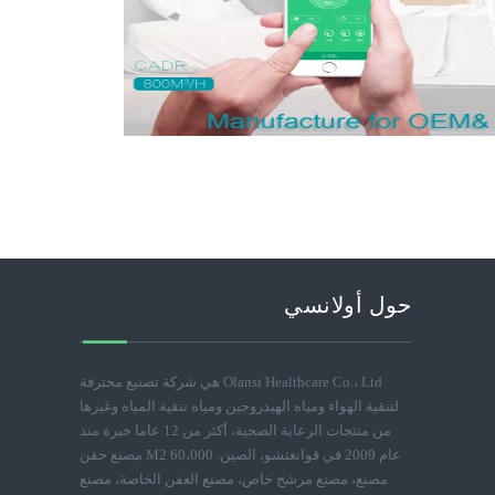
حول أولانسي
Olansi Healthcare Co.، Ltd هي شركة تصنيع محترفة
لتنقية الهواء ومياه الهيدروجين ومياه تنقية المياه وغيرها
من منتجات الرعاية الصحية، أكثر من 12 عاما خبرة منذ
عام 2009 في قوانغتشو، الصين. 60،000 M2 مصنع حقن
مصنع، مصنع مرشح خاص، مصنع العفن الخاصة، مصنع