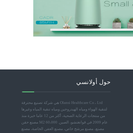
حول أولانسي
Olansi Healthcare Co.، Ltd هي شركة تصنيع محترفة
لتنقية الهواء ومياه الهيدروجين ومياه تنقية المياه وغيرها
من منتجات الرعاية الصحية، أكثر من 12 عاما خبرة منذ
عام 2009 في قوانغتشو، الصين. 60،000 M2 مصنع حقن
مصنع، مصنع مرشح خاص، مصنع العفن الخاصة، مصنع