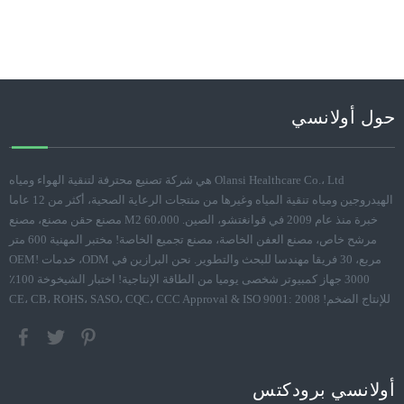
حول أولانسي
Olansi Healthcare Co.، Ltd هي شركة تصنيع محترفة لتنقية الهواء ومياه
الهيدروجين ومياه تنقية المياه وغيرها من منتجات الرعاية الصحية، أكثر من 12 عاما
خبرة منذ عام 2009 في قوانغتشو، الصين. 60،000 M2 مصنع حقن مصنع، مصنع
مرشح خاص، مصنع العفن الخاصة، مصنع تجميع الخاصة! مختبر المهنية 600 متر
مربع، 30 فريقا مهندسا للبحث والتطوير. نحن البرازين في ODM، خدمات OEM!
3000 جهاز كمبيوتر شخصى يوميا من الطاقة الإنتاجية! اختبار الشيخوخة 100٪
للإنتاج الضخم! CE، CB، ROHS، SASO، CQC، CCC Approval & ISO 9001: 2008
أولانسي برودكتس