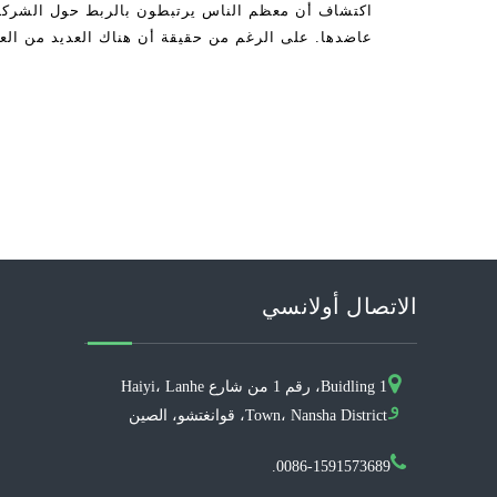
اكتشاف أن معظم الناس يرتبطون بالربط حول الشركة ا
عاضدها. على الرغم من حقيقة أن هناك العديد من العلا
فهم حقيقة أن الكثير منهم ليسوا غو
الاتصال أولانسي
Buidling 1، رقم 1 من شارع Haiyi، Lanhe
و
Town، Nansha District، قوانغتشو، الصين
0086-1591573689.