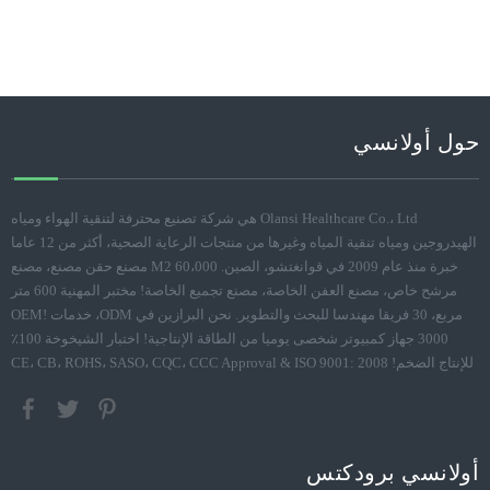
حول أولانسي
Olansi Healthcare Co.، Ltd هي شركة تصنيع محترفة لتنقية الهواء ومياه
الهيدروجين ومياه تنقية المياه وغيرها من منتجات الرعاية الصحية، أكثر من 12 عاما
خبرة منذ عام 2009 في قوانغتشو، الصين. 60،000 M2 مصنع حقن مصنع، مصنع
مرشح خاص، مصنع العفن الخاصة، مصنع تجميع الخاصة! مختبر المهنية 600 متر
مربع، 30 فريقا مهندسا للبحث والتطوير. نحن البرازين في ODM، خدمات OEM!
3000 جهاز كمبيوتر شخصى يوميا من الطاقة الإنتاجية! اختبار الشيخوخة 100٪
للإنتاج الضخم! CE، CB، ROHS، SASO، CQC، CCC Approval & ISO 9001: 2008
أولانسي برودكتس