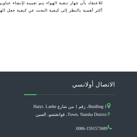
للاعتقاد بأن جهاز تنقية الهواء يتم تعيينه لإنشاء عنا
أكثر أهمية بالنظر إلى كيفية البحث عن كيفية جعل ال
للحصول على
الاتصال أولانسي
Buidling 1، رقم 1 من شارع Haiyi، Lanhe
و
Town، Nansha District، قوانغتشو، الصين
0086-1591573689.