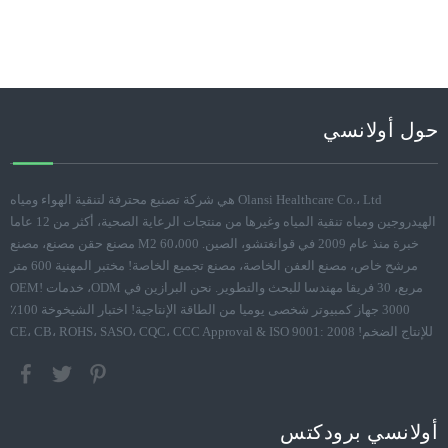
حول أولانسي
Olansi Healthcare Co.، Ltd هي شركة تصنيع محترفة لتنقية الهواء ومياه
الهيدروجين ومياه تنقية المياه وغيرها من منتجات الرعاية الصحية، أكثر من 12 عاما
خبرة منذ عام 2009 في قوانغتشو، الصين. 60،000 M2 مصنع حقن مصنع، مصنع
مرشح خاص، مصنع العفن الخاصة، مصنع تجميع الخاصة! مختبر المهنية 600 متر
مربع، 30 فريقا مهندسا للبحث والتطوير. نحن البرازين في ODM، خدمات OEM!
3000 جهاز كمبيوتر شخصى يوميا من الطاقة الإنتاجية! اختبار الشيخوخة 100٪
للإنتاج الضخم! CE، CB، ROHS، SASO، CQC، CCC Approval & ISO 9001: 2008
أولانسي برودكتس