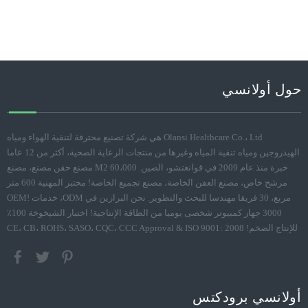
حول أولانسي
Olansi Healthcare Co.، Ltd هي شركة تصنيع محترفة لتنقية الهواء ومياه
الهيدروجين ومياه تنقية المياه وغيرها من منتجات الرعاية الصحية، أكثر من 12 عاما
خبرة منذ عام 2009 في قوانغتشو، الصين. 60،000 M2 مصنع حقن مصنع، مصنع
مرشح خاص، مصنع العفن الخاصة، مصنع تجميع الخاصة! مختبر المهنية 600 متر
مربع، 30 فريقا مهندسا للبحث والتطوير. نحن البرازين في ODM، خدمات OEM!
3000 جهاز كمبيوتر شخصى يوميا من الطاقة الإنتاجية! اختبار الشيخوخة 100٪
للإنتاج الضخم! CE، CB، ROHS، SASO، CQC، CCC Approval & ISO 9001: 2008
أولانسي برودكتس