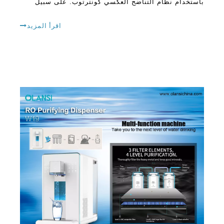
باستخدام نظام التناضح العكسي كونترتوب. على سبيل
المثال ، يمكن أن يضمن ترشيح المركبات الضارة مثل
الفلوريد والسيانيد والرصاص والزئبق والكلوريد
اقرأ المزيد
والفوسفات من يو