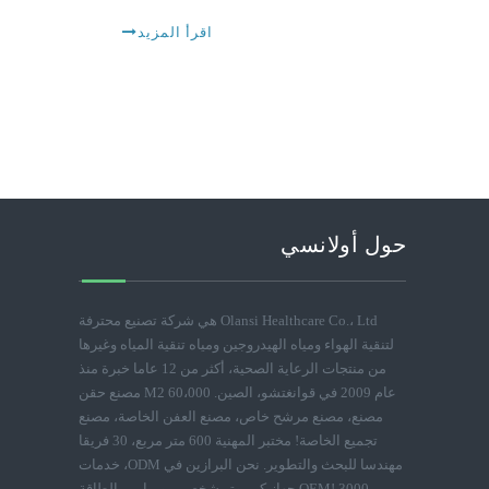
اقرأ المزيد
حول أولانسي
Olansi Healthcare Co.، Ltd هي شركة تصنيع محترفة
لتنقية الهواء ومياه الهيدروجين ومياه تنقية المياه وغيرها
من منتجات الرعاية الصحية، أكثر من 12 عاما خبرة منذ
عام 2009 في قوانغتشو، الصين. 60،000 M2 مصنع حقن
مصنع، مصنع مرشح خاص، مصنع العفن الخاصة، مصنع
تجميع الخاصة! مختبر المهنية 600 متر مربع، 30 فريقا
مهندسا للبحث والتطوير. نحن البرازين في ODM، خدمات
OEM! 3000 جهاز كمبيوتر شخصى يوميا من الطاقة