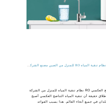
أفضل تحت الحوض التناضح العكسي نظام تنقية المياه RO للمنزل من الصين مصنع الشركة المصنعة
Best Unks Unks Sink نظام التناضح العكسي RO نظام تنقية المياه للمنزل من الشركة
لاق حقيقة أن تنقية المياه التناضح العكسي أصبح
دان في جميع أنحاء العالم. هذا بسبب الفوائد