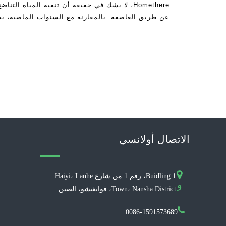
Homethere، لا يشك في حقيقة أن تنقية المياه ا
عن طريق العاصفة. بالمقارنة مع السنوات الماضية، بد
فكرة USI
الاتصال أولانسي
Buidling 1، رقم 1 من شارع Haiyi، Lanhe
و
Town، Nansha District، قوانغتشو، الصين
0086-1591573689.