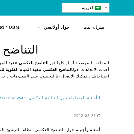
العربية
منزل، بيت
حول أولانسي
M / ODM
التناضح 
المقالات الموضحة أدناه كلها عن
التناضح العكسي تنقية الميا
أحدث الاتجاهات حول
التناضح العكسي تنقية المياه القلوية لل
احتياجاتك ، يمكنك الاتصال بنا للحصول على المعلومات ذات ا
الأسئلة المتداولة حول التناضح العكسي Alkaline Water لتنقية المياه نظام الترشيح للمنزل
2022-03-21
أسئلة وأجوبة حول التناضح العكسي، نظام الترشيح الما