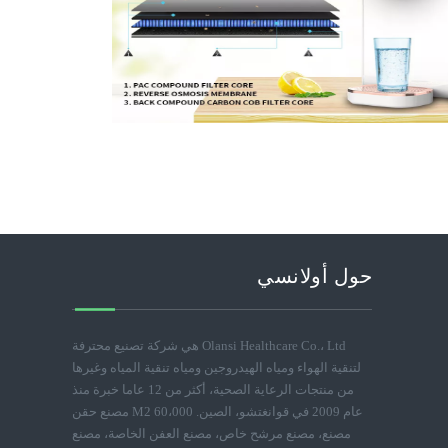
حول أولانسي
Olansi Healthcare Co.، Ltd هي شركة تصنيع محترفة
لتنقية الهواء ومياه الهيدروجين ومياه تنقية المياه وغيرها
من منتجات الرعاية الصحية، أكثر من 12 عاما خبرة منذ
عام 2009 في قوانغتشو، الصين. 60،000 M2 مصنع حقن
مصنع، مصنع مرشح خاص، مصنع العفن الخاصة، مصنع