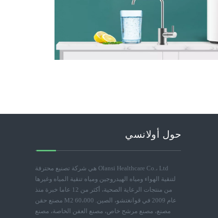
حول أولانسي
Olansi Healthcare Co.، Ltd هي شركة تصنيع محترفة
لتنقية الهواء ومياه الهيدروجين ومياه تنقية المياه وغيرها
من منتجات الرعاية الصحية، أكثر من 12 عاما خبرة منذ
عام 2009 في قوانغتشو، الصين. 60،000 M2 مصنع حقن
مصنع، مصنع مرشح خاص، مصنع العفن الخاصة، مصنع