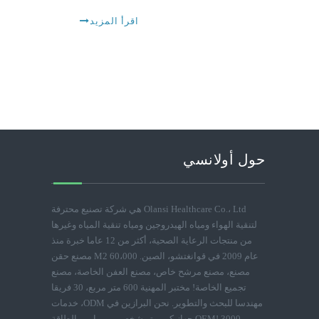
اقرأ المزيد
حول أولانسي
Olansi Healthcare Co.، Ltd هي شركة تصنيع محترفة
لتنقية الهواء ومياه الهيدروجين ومياه تنقية المياه وغيرها
من منتجات الرعاية الصحية، أكثر من 12 عاما خبرة منذ
عام 2009 في قوانغتشو، الصين. 60،000 M2 مصنع حقن
مصنع، مصنع مرشح خاص، مصنع العفن الخاصة، مصنع
تجميع الخاصة! مختبر المهنية 600 متر مربع، 30 فريقا
مهندسا للبحث والتطوير. نحن البرازين في ODM، خدمات
OEM! 3000 جهاز كمبيوتر شخصى يوميا من الطاقة