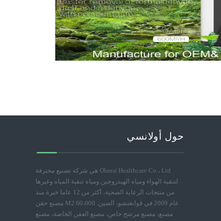
حول أولانسي
Olansi Healthcare Co.، Ltd هي شركة تصنيع محترفة
لتنقية الهواء ومياه الهيدروجين ومياه تنقية المياه وغيرها
من منتجات الرعاية الصحية، أكثر من 12 عاما خبرة منذ
عام 2009 في قوانغتشو، الصين. 60،000 M2 مصنع حقن
مصنع، مصنع مرشح خاص، مصنع العفن الخاصة، مصنع