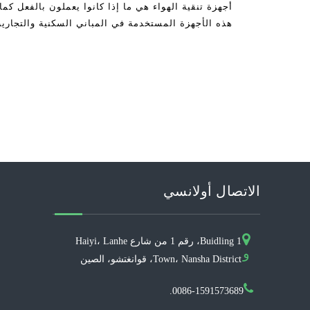
أجهزة تنقية الهواء هي ما إذا كانوا يعملون بالفعل ك
هذه الأجهزة المستخدمة في المباني السكنية والتجاري
هناك الكثير من الناس الذين لا يؤمنون
الاتصال أولانسي
Buidling 1، رقم 1 من شارع Haiyi، Lanhe
و
Town، Nansha District، قوانغتشو، الصين
0086-1591573689.