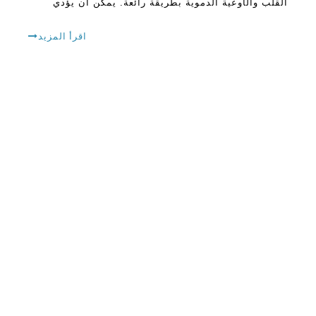
القلب والأوعية الدموية بطريقة رائعة. يمكن أن يؤدي
الشوائب في الهواء إلى العديد من الآثار على نظام القلب
والأوعية الدموية ووظائف الجسم الأخرى. مع استخدام
اقرأ المزيد
أجهزة تنقية الهواء، كانت التحسينات حد ذاتها