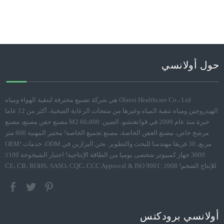
حول أولانسي
Olansi Healthcare Co.، Ltd هي شركة تصنيع محترفة لتنقية الهواء ومياه
الهيدروجين ومياه تنقية المياه وغيرها من منتجات الرعاية الصحية، أكثر من 12 عاما
خبرة منذ عام 2009 في قوانغتشو، الصين. 60،000 M2 مصنع حقن مصنع، مصنع
مرشح خاص، مصنع العفن الخاصة، مصنع تجميع الخاصة! مختبر المهنية 600 متر
مربع، 30 فريقا مهندسا للبحث والتطوير. نحن البرازين في ODM، خدمات OEM!
3000 جهاز كمبيوتر شخصى يوميا من الطاقة الإنتاجية! اختبار الشيخوخة 100٪
للإنتاج الضخم! CE، CB، ROHS، SASO، CQC، CCC Approval & ISO 9001: 2008
أولانسي برودكتس