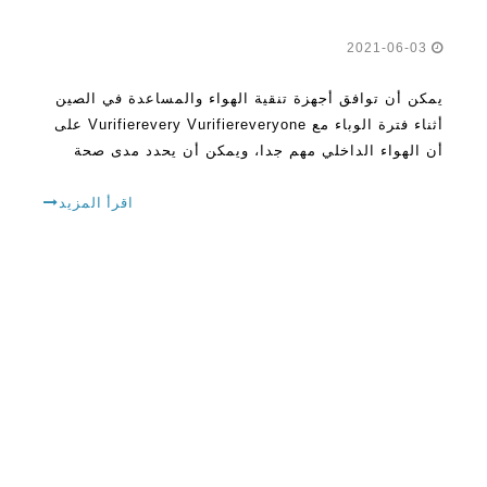
2021-06-03
يمكن أن توافق أجهزة تنقية الهواء والمساعدة في الصين
أثناء فترة الوباء مع Vurifierevery Vurifiereveryone على
أن الهواء الداخلي مهم جدا، ويمكن أن يحدد مدى صحة
شخص أو غير صحي. لتكون آمنة، فإنها تساعد في الحفاظ
على البيئة الداخلية النقية ونظيفة قدر الإمكان. طريقة
اقرأ المزيد
واحدة في الأماكن المغلقة