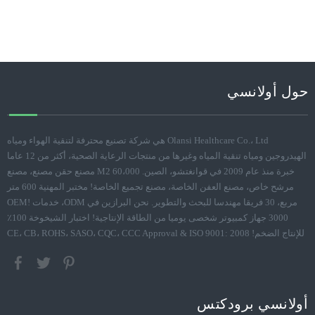
حول أولانسي
Olansi Healthcare Co.، Ltd هي شركة تصنيع محترفة لتنقية الهواء ومياه
الهيدروجين ومياه تنقية المياه وغيرها من منتجات الرعاية الصحية، أكثر من 12 عاما
خبرة منذ عام 2009 في قوانغتشو، الصين. 60،000 M2 مصنع حقن مصنع، مصنع
مرشح خاص، مصنع العفن الخاصة، مصنع تجميع الخاصة! مختبر المهنية 600 متر
مربع، 30 فريقا مهندسا للبحث والتطوير. نحن البرازين في ODM، خدمات OEM!
3000 جهاز كمبيوتر شخصى يوميا من الطاقة الإنتاجية! اختبار الشيخوخة 100٪
للإنتاج الضخم! CE، CB، ROHS، SASO، CQC، CCC Approval & ISO 9001: 2008
أولانسي برودكتس