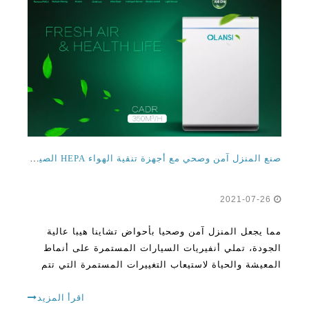
صنع المنزل آمن وصحي مع أجهزة تنقية الهواء HEPA الصين عالية الجودة
2021-07-26
مما يجعل المنزل آمن وصحيا بأحواض تشاينا هيبا عالية
الجودة، تملي أنفيريات السيارات المستمرة على أنماط
المعيشة والحياة لاستيعاب التغييرات المستمرة التي تتم
مصادفة في الطريق. دون ضبط، ثم لا توجد مجال للنمو،
وأحيانا توجد تجربة خسائر كبيرة
اقرأ المزيد