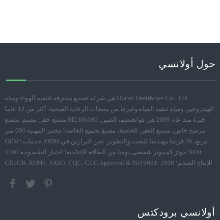
حول أولانسي
Olansi Healthcare Co.، Ltd هي شركة تصنيع محترفة لتنقية الهواء ومياه
الهيدروجين ومياه تنقية المياه وغيرها من منتجات الرعاية الصحية، أكثر من 12 عاما
خبرة منذ عام 2009 في قوانغتشو، الصين. 60،000 M2 مصنع حقن مصنع، مصنع
مرشح خاص، مصنع العفن الخاصة، مصنع تجميع الخاصة! مختبر المهنية 600 متر
مربع، 30 فريقا مهندسا للبحث والتطوير. نحن البرازين في ODM، خدمات OEM!
3000 جهاز كمبيوتر شخصى يوميا من الطاقة الإنتاجية! اختبار الشيخوخة 100٪
للإنتاج الضخم! CE، CB، ROHS، SASO، CQC، CCC Approval & ISO 9001: 2008
أولانسي برودكتس