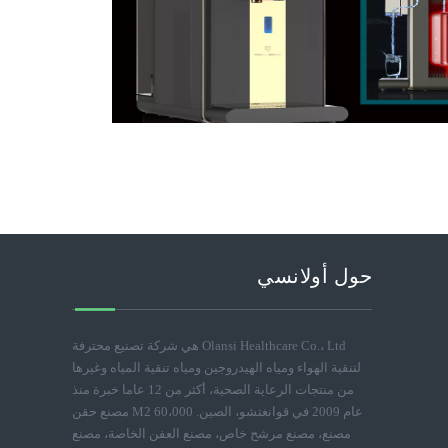
حول أولانسي
Olansi Healthcare Co.، Ltd هي شركة تصنيع محترفة
لتنقية الهواء ومياه الهيدروجين ومياه تنقية المياه وغيرها
من منتجات الرعاية الصحية، أكثر من 12 عاما خبرة منذ
عام 2009 في قوانغتشو، الصين. 60،000 M2 مصنع حقن
مصنع، مصنع مرشح خاص، مصنع العفن الخاصة، مصنع