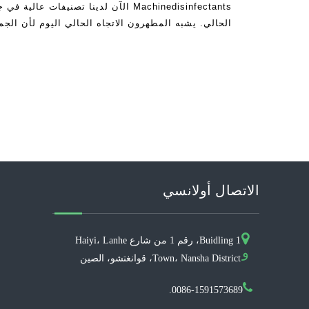
Machinedisinfectants الآن لدينا تصنيفات 
الحالي. يشبه المطهرون الاتجاه الحالي اليوم لأن الجمي
كما البشر الذين يريدون
الاتصال أولانسي
Buidling 1، رقم 1 من شارع Haiyi، Lanhe
و
Town، Nansha District، قوانغتشو، الصين
0086-1591573689.