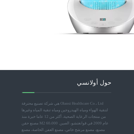
حول أولانسي
Olansi Healthcare Co.، Ltd هي شركة تصنيع محترفة
لتنقية الهواء ومياه الهيدروجين ومياه تنقية المياه وغيرها
من منتجات الرعاية الصحية، أكثر من 12 عاما خبرة منذ
عام 2009 في قوانغتشو، الصين. 60،000 M2 مصنع حقن
مصنع، مصنع مرشح خاص، مصنع العفن الخاصة، مصنع