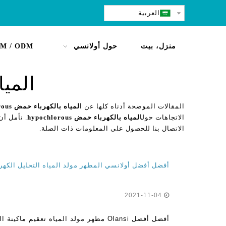
العربية
منزل، بيت
حول أولانسي
M / ODM
المياه 
المقالات الموضحة أدناه كلها عن
المياه بالكهرباء حمض hypochlorous
الاتجاهات حول
المياه بالكهرباء حمض hypochlorous
. نأمل أن
الاتصال بنا للحصول على المعلومات ذات الصلة.
أفضل أفضل أولانسي المطهر مولد المياه التحليل الكهر
2021-11-04
أفضل أفضل Olansi مطهر مولد المياه تعقيم ماكي