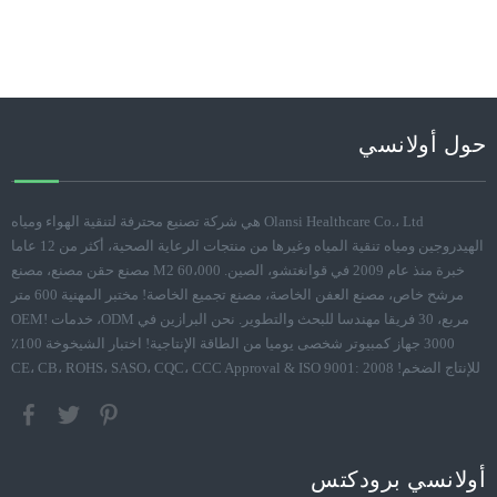
حول أولانسي
Olansi Healthcare Co.، Ltd هي شركة تصنيع محترفة لتنقية الهواء ومياه
الهيدروجين ومياه تنقية المياه وغيرها من منتجات الرعاية الصحية، أكثر من 12 عاما
خبرة منذ عام 2009 في قوانغتشو، الصين. 60،000 M2 مصنع حقن مصنع، مصنع
مرشح خاص، مصنع العفن الخاصة، مصنع تجميع الخاصة! مختبر المهنية 600 متر
مربع، 30 فريقا مهندسا للبحث والتطوير. نحن البرازين في ODM، خدمات OEM!
3000 جهاز كمبيوتر شخصى يوميا من الطاقة الإنتاجية! اختبار الشيخوخة 100٪
للإنتاج الضخم! CE، CB، ROHS، SASO، CQC، CCC Approval & ISO 9001: 2008
أولانسي برودكتس