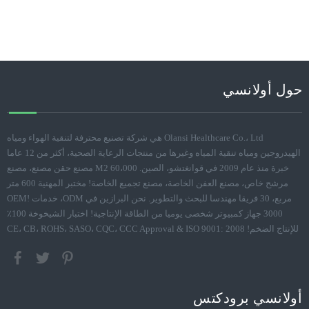
حول أولانسي
Olansi Healthcare Co.، Ltd هي شركة تصنيع محترفة لتنقية الهواء ومياه
الهيدروجين ومياه تنقية المياه وغيرها من منتجات الرعاية الصحية، أكثر من 12 عاما
خبرة منذ عام 2009 في قوانغتشو، الصين. 60،000 M2 مصنع حقن مصنع، مصنع
مرشح خاص، مصنع العفن الخاصة، مصنع تجميع الخاصة! مختبر المهنية 600 متر
مربع، 30 فريقا مهندسا للبحث والتطوير. نحن البرازين في ODM، خدمات OEM!
3000 جهاز كمبيوتر شخصى يوميا من الطاقة الإنتاجية! اختبار الشيخوخة 100٪
للإنتاج الضخم! CE، CB، ROHS، SASO، CQC، CCC Approval & ISO 9001: 2008
أولانسي برودكتس