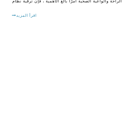
الراحة والواعية الصحية أمرًا بالغ الأهمية ، فإن ترقية نظام
الاستغناء عن المياه قد تجلب موجة من التغيير الإيجابي
إلى روتينك اليومي. تخيل جهازًا واحدًا
اقرأ المزيد