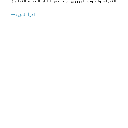
للخبراء، والتلوث المروري لديه بعض الآثار الصحية الخطيرة
التي قد تكون عرضة على المدى الطويل. كلما كنت
تستطيع استنشاق هواء المرور الملوث، فهذا هو كيف
اقرأ المزيد
صحتك أكثر indangere