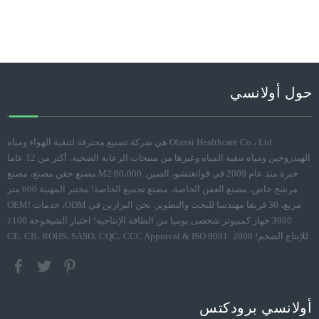
حول أولانسي
Olansi Healthcare Co.، Ltd هي شركة تصنيع محترفة لتنقية الهواء ومياه
الهيدروجين ومياه تنقية المياه وغيرها من منتجات الرعاية الصحية، أكثر من 12 عاما
خبرة منذ عام 2009 في قوانغتشو، الصين. 60،000 M2 مصنع حقن مصنع، مصنع
مرشح خاص، مصنع العفن الخاصة، مصنع تجميع الخاصة! مختبر المهنية 600 متر
مربع، 30 فريقا مهندسا للبحث والتطوير. نحن البرازين في ODM، خدمات OEM!
3000 جهاز كمبيوتر شخصى يوميا من الطاقة الإنتاجية! اختبار الشيخوخة 100٪
للإنتاج الضخم! CE، CB، ROHS، SASO، CQC، CCC Approval & ISO 9001: 2008
أولانسي برودكتس