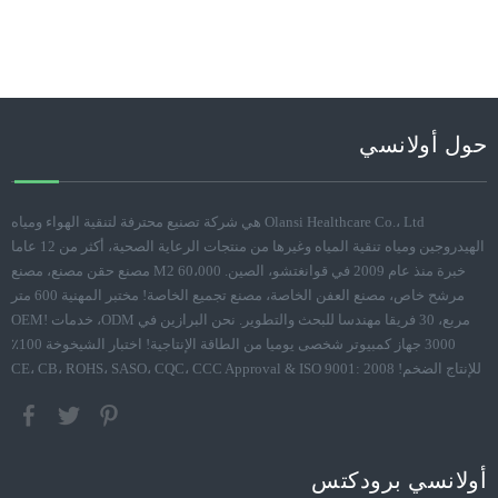
حول أولانسي
Olansi Healthcare Co.، Ltd هي شركة تصنيع محترفة لتنقية الهواء ومياه
الهيدروجين ومياه تنقية المياه وغيرها من منتجات الرعاية الصحية، أكثر من 12 عاما
خبرة منذ عام 2009 في قوانغتشو، الصين. 60،000 M2 مصنع حقن مصنع، مصنع
مرشح خاص، مصنع العفن الخاصة، مصنع تجميع الخاصة! مختبر المهنية 600 متر
مربع، 30 فريقا مهندسا للبحث والتطوير. نحن البرازين في ODM، خدمات OEM!
3000 جهاز كمبيوتر شخصى يوميا من الطاقة الإنتاجية! اختبار الشيخوخة 100٪
للإنتاج الضخم! CE، CB، ROHS، SASO، CQC، CCC Approval & ISO 9001: 2008
أولانسي برودكتس