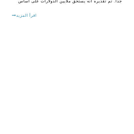
جدا. تم تقديره أنه يستحق ملايين الدولارات على أساس
سنوي. في حال كنت لا تعرف، فإن هذا السوق يذهب فقط
إلى الشمع أقوى في عام 2021 و 2022.
اقرأ المزيد