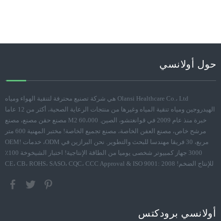
حول أولانسي
Olansi Healthcare Co.، Ltd هي شركة تصنيع محترفة لتنقية الهواء ومياه
الهيدروجين ومياه تنقية المياه وغيرها من منتجات الرعاية الصحية، أكثر من 12 عاما
خبرة منذ عام 2009 في قوانغتشو، الصين. 60،000 M2 مصنع حقن مصنع، مصنع
مرشح خاص، مصنع العفن الخاصة، مصنع تجميع الخاصة! مختبر المهنية 600 متر
مربع، 30 فريقا مهندسا للبحث والتطوير. نحن البرازين في ODM، خدمات OEM!
3000 جهاز كمبيوتر شخصى يوميا من الطاقة الإنتاجية! اختبار الشيخوخة 100٪
للإنتاج الضخم! CE، CB، ROHS، SASO، CQC، CCC Approval & ISO 9001: 2008
أولانسي برودكتس