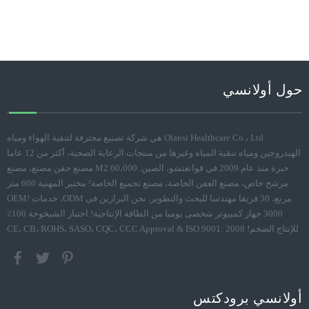
حول أولانسي
Olansi Healthcare Co.، Ltd هي شركة تصنيع محترفة لتنقية الهواء ومياه
الهيدروجين ومياه تنقية المياه وغيرها من منتجات الرعاية الصحية، أكثر من 12 عاما
خبرة منذ عام 2009 في قوانغتشو، الصين. 60،000 M2 مصنع حقن مصنع، مصنع
مرشح خاص، مصنع العفن الخاصة، مصنع تجميع الخاصة! مختبر المهنية 600 متر
مربع، 30 فريقا مهندسا للبحث والتطوير. نحن البرازين في ODM، خدمات OEM!
3000 جهاز كمبيوتر شخصى يوميا من الطاقة الإنتاجية! اختبار الشيخوخة 100٪
للإنتاج الضخم! CE، CB، ROHS، SASO، CQC، CCC Approval & ISO 9001: 2008
أولانسي برودكتس