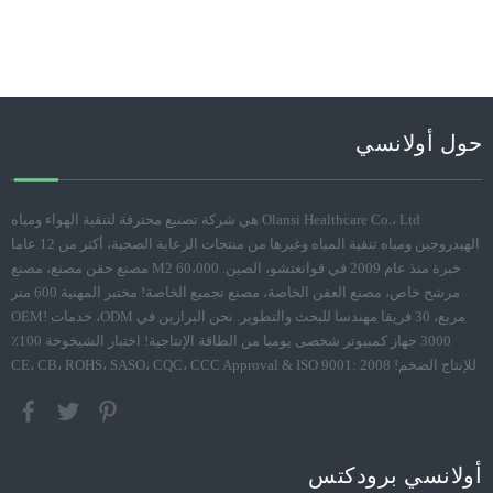
حول أولانسي
Olansi Healthcare Co.، Ltd هي شركة تصنيع محترفة لتنقية الهواء ومياه
الهيدروجين ومياه تنقية المياه وغيرها من منتجات الرعاية الصحية، أكثر من 12 عاما
خبرة منذ عام 2009 في قوانغتشو، الصين. 60،000 M2 مصنع حقن مصنع، مصنع
مرشح خاص، مصنع العفن الخاصة، مصنع تجميع الخاصة! مختبر المهنية 600 متر
مربع، 30 فريقا مهندسا للبحث والتطوير. نحن البرازين في ODM، خدمات OEM!
3000 جهاز كمبيوتر شخصى يوميا من الطاقة الإنتاجية! اختبار الشيخوخة 100٪
للإنتاج الضخم! CE، CB، ROHS، SASO، CQC، CCC Approval & ISO 9001: 2008
أولانسي برودكتس