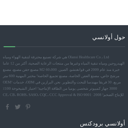
حول أولانسي
Olansi Healthcare Co.، Ltd هي شركة تصنيع محترفة لتنقية الهواء ومياه
الهيدروجين ومياه تنقية المياه وغيرها من منتجات الرعاية الصحية، أكثر من 12 عاما
خبرة منذ عام 2009 في قوانغتشو، الصين. 60،000 M2 مصنع حقن مصنع، مصنع
مرشح خاص، مصنع العفن الخاصة، مصنع تجميع الخاصة! مختبر المهنية 600 متر
مربع، 30 فريقا مهندسا للبحث والتطوير. نحن البرازين في ODM، خدمات OEM!
3000 جهاز كمبيوتر شخصى يوميا من الطاقة الإنتاجية! اختبار الشيخوخة 100٪
للإنتاج الضخم! CE، CB، ROHS، SASO، CQC، CCC Approval & ISO 9001: 2008
أولانسي برودكتس