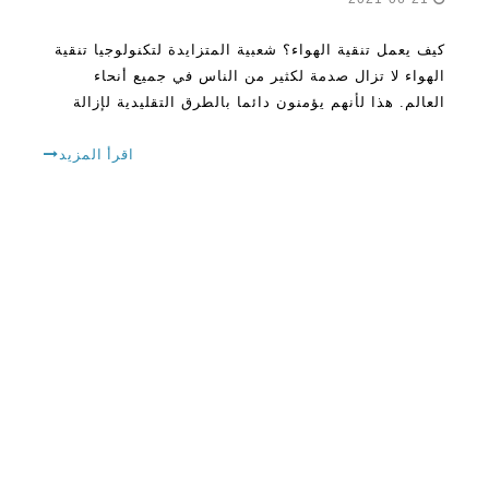
كيف يعمل تنقية الهواء؟ شعبية المتزايدة لتكنولوجيا تنقية
الهواء لا تزال صدمة لكثير من الناس في جميع أنحاء
العالم. هذا لأنهم يؤمنون دائما بالطرق التقليدية لإزالة
الغبار في منازلهم والمساحات الرسمية. الحقيقة هي أن
لتنقية الهواء الصين سوف
اقرأ المزيد