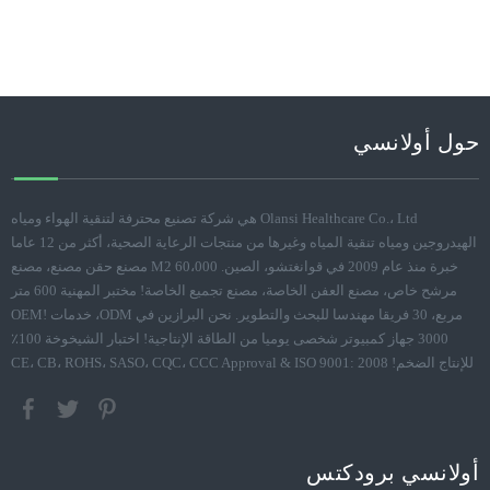
حول أولانسي
Olansi Healthcare Co.، Ltd هي شركة تصنيع محترفة لتنقية الهواء ومياه
الهيدروجين ومياه تنقية المياه وغيرها من منتجات الرعاية الصحية، أكثر من 12 عاما
خبرة منذ عام 2009 في قوانغتشو، الصين. 60،000 M2 مصنع حقن مصنع، مصنع
مرشح خاص، مصنع العفن الخاصة، مصنع تجميع الخاصة! مختبر المهنية 600 متر
مربع، 30 فريقا مهندسا للبحث والتطوير. نحن البرازين في ODM، خدمات OEM!
3000 جهاز كمبيوتر شخصى يوميا من الطاقة الإنتاجية! اختبار الشيخوخة 100٪
للإنتاج الضخم! CE، CB، ROHS، SASO، CQC، CCC Approval & ISO 9001: 2008
أولانسي برودكتس