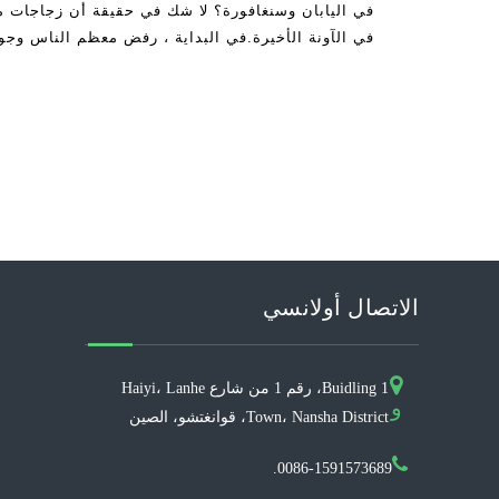
في اليابان وسنغافورة؟ لا شك في حقيقة أن زجاجات مي
في الآونة الأخيرة.في البداية ، رفض معظم الناس وجو
الاتصال أولانسي
Buidling 1، رقم 1 من شارع Haiyi، Lanhe
و
Town، Nansha District، قوانغتشو، الصين
0086-1591573689.