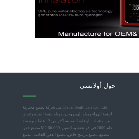
حول أولانسي
Olansi Healthcare Co.، Ltd هي شركة تصنيع محترفة
لتنقية الهواء ومياه الهيدروجين ومياه تنقية المياه وغيرها
من منتجات الرعاية الصحية، أكثر من 12 عاما خبرة منذ
عام 2009 في قوانغتشو، الصين. 60،000 M2 مصنع حقن
مصنع، مصنع مرشح خاص، مصنع العفن الخاصة، مصنع