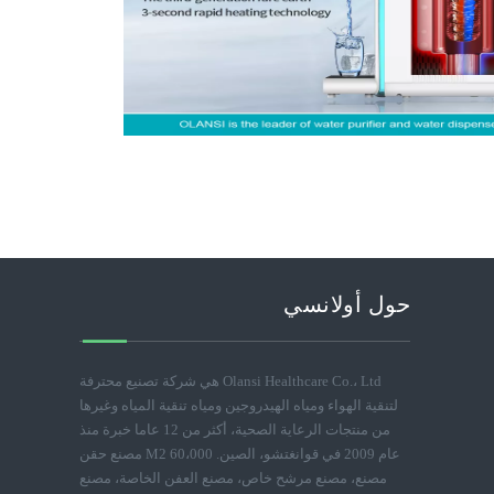
حول أولانسي
Olansi Healthcare Co.، Ltd هي شركة تصنيع محترفة
لتنقية الهواء ومياه الهيدروجين ومياه تنقية المياه وغيرها
من منتجات الرعاية الصحية، أكثر من 12 عاما خبرة منذ
عام 2009 في قوانغتشو، الصين. 60،000 M2 مصنع حقن
مصنع، مصنع مرشح خاص، مصنع العفن الخاصة، مصنع