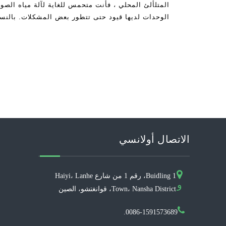
المتلألئ المحلي ، فأنت متحمس للغاية لآلة مياه الصو
الوحدات لديها قيود حتى تتطور بعض المشكلات. بالنسبة
، يمكن أن يكون هذا مثل نهاية
الاتصال أولانسي
Buidling 1، رقم 1 من شارع Haiyi، Lanhe
و
Town، Nansha District، قوانغتشو، الصين
0086-1591573689.