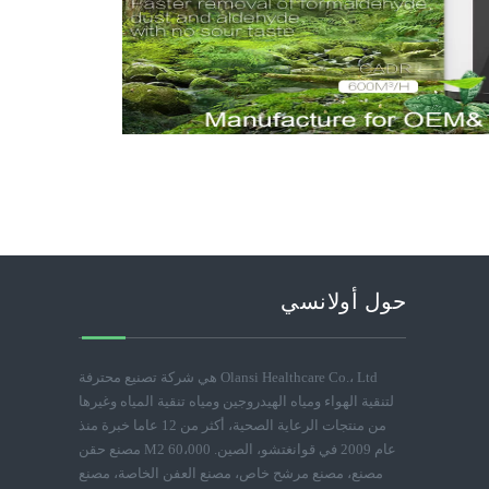
حول أولانسي
Olansi Healthcare Co.، Ltd هي شركة تصنيع محترفة
لتنقية الهواء ومياه الهيدروجين ومياه تنقية المياه وغيرها
من منتجات الرعاية الصحية، أكثر من 12 عاما خبرة منذ
عام 2009 في قوانغتشو، الصين. 60،000 M2 مصنع حقن
مصنع، مصنع مرشح خاص، مصنع العفن الخاصة، مصنع