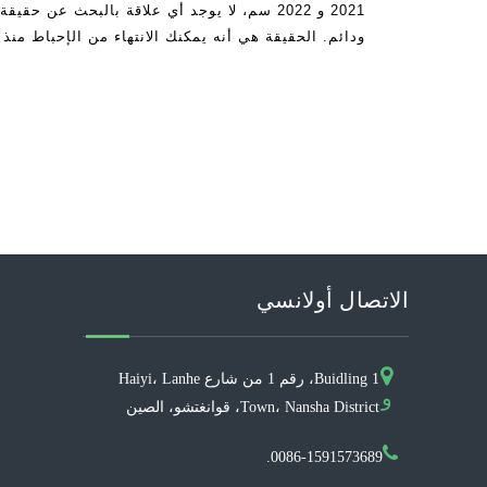
2021 و 2022 سم، لا يوجد أي علاقة بالبحث عن
ودائم. الحقيقة هي أنه يمكنك الانتهاء من الإحباط منذ
الاتصال أولانسي
Buidling 1، رقم 1 من شارع Haiyi، Lanhe
و
Town، Nansha District، قوانغتشو، الصين
0086-1591573689.