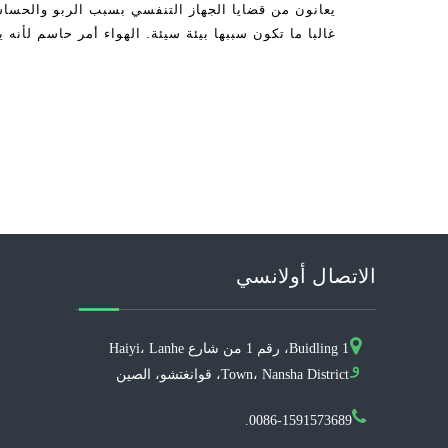
يعانون من قضايا الجهاز التنفسي بسبب الربو والحساس
غالبا ما تكون سببها بيئة سيئة. الهواء أمر حاسم لأنه
التلوث ودرجة الحرارة والرطوبة وما إلى ذلك
الاتصال أولانسي
Buidling 1، رقم 1 من شارع Haiyi، Lanhe
و
Town، Nansha District، قوانغتشو، الصين
0086-1591573689.