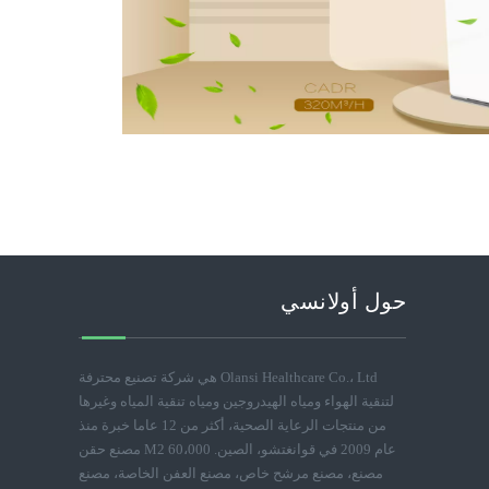
حول أولانسي
Olansi Healthcare Co.، Ltd هي شركة تصنيع محترفة
لتنقية الهواء ومياه الهيدروجين ومياه تنقية المياه وغيرها
من منتجات الرعاية الصحية، أكثر من 12 عاما خبرة منذ
عام 2009 في قوانغتشو، الصين. 60،000 M2 مصنع حقن
مصنع، مصنع مرشح خاص، مصنع العفن الخاصة، مصنع