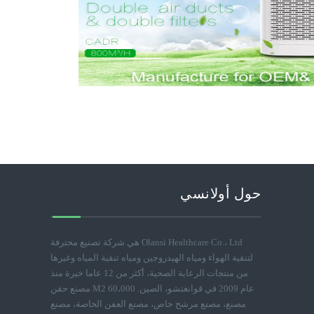
حول أولانسي
Olansi Healthcare Co.، Ltd هي شركة تصنيع محترفة
لتنقية الهواء ومياه الهيدروجين ومياه تنقية المياه وغيرها
من منتجات الرعاية الصحية، أكثر من 12 عاما خبرة منذ
عام 2009 في قوانغتشو، الصين. 60،000 M2 مصنع حقن
مصنع، مصنع مرشح خاص، مصنع العفن الخاصة، مصنع