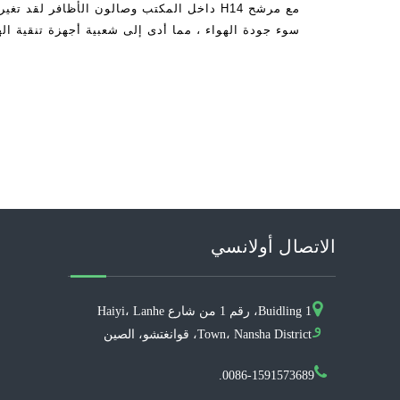
مع مرشح H14 داخل المكتب وصالون الأظافر لقد 
سوء جودة الهواء ، مما أدى إلى شعبية أجهزة تنقية ال
مصنعي أجهزة تنقية الهواء بجد لتقديم ب
الاتصال أولانسي
Buidling 1، رقم 1 من شارع Haiyi، Lanhe
و
Town، Nansha District، قوانغتشو، الصين
0086-1591573689.