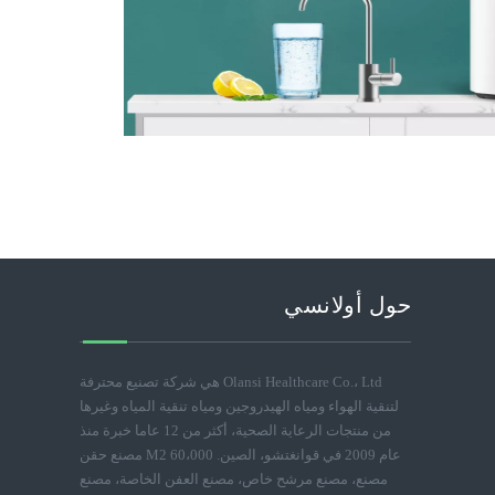
حول أولانسي
Olansi Healthcare Co.، Ltd هي شركة تصنيع محترفة
لتنقية الهواء ومياه الهيدروجين ومياه تنقية المياه وغيرها
من منتجات الرعاية الصحية، أكثر من 12 عاما خبرة منذ
عام 2009 في قوانغتشو، الصين. 60،000 M2 مصنع حقن
مصنع، مصنع مرشح خاص، مصنع العفن الخاصة، مصنع