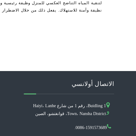
لتنقية المياه التناضح العكسي للمنزل وظيفة رئيسية و
نظيفة وآمنة للاستهلاك. يفعل ذلك من خلال الاضطرار 
مثل الرصاص، الزرنيخ، CHL
الاتصال أولانسي
Buidling 1، رقم 1 من شارع Haiyi، Lanhe
و
Town، Nansha District، قوانغتشو، الصين
0086-1591573689.