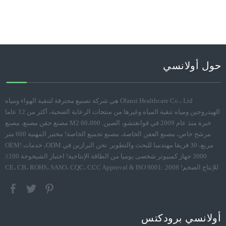
حول أولانسي
Olansi Healthcare Co.، Ltd هي شركة تصنيع محترفة لتنقية الهواء ومياه
الهيدروجين ومياه تنقية المياه وغيرها من منتجات الرعاية الصحية، أكثر من 12 عاما
خبرة منذ عام 2009 في قوانغتشو، الصين. 60،000 M2 مصنع حقن مصنع، مصنع
مرشح خاص، مصنع العفن الخاصة، مصنع تجميع الخاصة! مختبر المهنية 600 متر
مربع، 30 فريقا مهندسا للبحث والتطوير. نحن البرازين في ODM، خدمات OEM!
3000 جهاز كمبيوتر شخصى يوميا من الطاقة الإنتاجية! اختبار الشيخوخة 100٪
للإنتاج الضخم! CE، CB، ROHS، SASO، CQC، CCC Approval & ISO 9001: 2008
أولانسي برودكتس