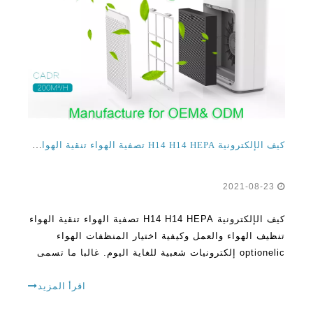
كيف الإلكترونية H14 H14 HEPA تصفية الهواء تنقية الهواء العمل نظافة الهواء وكيفية اختيار الخيار الصحيح
2021-08-23
كيف الإلكترونية H14 H14 HEPA تصفية الهواء تنقية الهواء
تنظيف الهواء والعمل وكيفية اختيار المنظفات الهواء
optionelic إلكترونيات شعبية للغاية اليوم. غالبا ما تسمى
المرسبات الكهربائية أو أكلة التدخين. هذه أجهزة تنقية
الهواء هذه مخصصة بشكل أساسي لإزالة الغبار والدخان
اقرأ المزيد
في الداخل