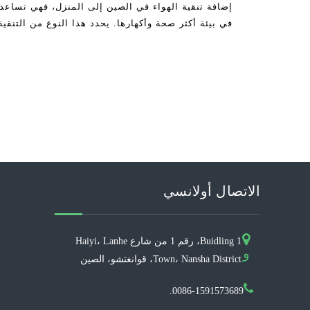
إضافة تنقية الهواء في الصين إلى المنزل، فهي تساع
في بيئة أكثر صحة وأكهارها. يحدد هذا النوع من التنق
التي سيتم القضاء عليها
الاتصال أولانسي
Buidling 1، رقم 1 من شارع Haiyi، Lanhe
و
Town، Nansha District، قوانغتشو، الصين
0086-1591573689.