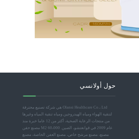
حول أولانسي
Olansi Healthcare Co.، Ltd هي شركة تصنيع محترفة
لتنقية الهواء ومياه الهيدروجين ومياه تنقية المياه وغيرها
من منتجات الرعاية الصحية، أكثر من 12 عاما خبرة منذ
عام 2009 في قوانغتشو، الصين. 60،000 M2 مصنع حقن
مصنع، مصنع مرشح خاص، مصنع العفن الخاصة، مصنع