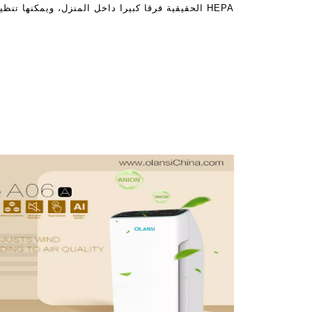
HEPA الحقيقية فرقا كبيرا داخل المنزل، ويمكنها تنظيف الهواء بطريقة رائعة. هيبا فاي