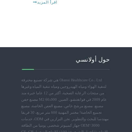
اقرأ المزيد
حول أولانسي
Olansi Healthcare Co.، Ltd هي شركة تصنيع محترفة
لتنقية الهواء ومياه الهيدروجين ومياه تنقية المياه وغيرها
من منتجات الرعاية الصحية، أكثر من 12 عاما خبرة منذ
عام 2009 في قوانغتشو، الصين. 60،000 M2 مصنع حقن
مصنع، مصنع مرشح خاص، مصنع العفن الخاصة، مصنع
تجميع الخاصة! مختبر المهنية 600 متر مربع، 30 فريقا
مهندسا للبحث والتطوير. نحن البرازين في ODM، خدمات
OEM! 3000 جهاز كمبيوتر شخصى يوميا من الطاقة
الإنتاجية! اختبار الشيخوخة 100٪ للإنتاج الضخم! CE، CB،