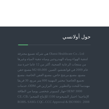
حول أولانسي
Olansi Healthcare Co.، Ltd هي شركة تصنيع محترفة
لتنقية الهواء ومياه الهيدروجين ومياه تنقية المياه وغيرها
من منتجات الرعاية الصحية، أكثر من 12 عاما خبرة منذ
عام 2009 في قوانغتشو، الصين. 60،000 M2 مصنع حقن
مصنع، مصنع مرشح خاص، مصنع العفن الخاصة، مصنع
تجميع الخاصة! مختبر المهنية 600 متر مربع، 30 فريقا
مهندسا للبحث والتطوير. نحن البرازين في ODM، خدمات
OEM! 3000 جهاز كمبيوتر شخصى يوميا من الطاقة
الإنتاجية! اختبار الشيخوخة 100٪ للإنتاج الضخم! CE، CB،
ROHS، SASO، CQC، CCC Approval & ISO 9001: 2008