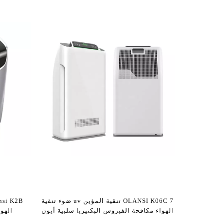
OLANSI K06C 7 تنقية المؤين uv ضوء تنقية
الهواء مكافحة الفيروس البكتيريا سلبية أيون