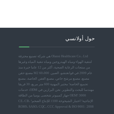
حول أولانسي
Olansi Healthcare Co.، Ltd هي شركة تصنيع محترفة
لتنقية الهواء ومياه الهيدروجين ومياه تنقية المياه وغيرها
من منتجات الرعاية الصحية، أكثر من 12 عاما خبرة منذ
عام 2009 في قوانغتشو، الصين. 60،000 M2 مصنع حقن
مصنع، مصنع مرشح خاص، مصنع العفن الخاصة، مصنع
تجميع الخاصة! مختبر المهنية 600 متر مربع، 30 فريقا
مهندسا للبحث والتطوير. نحن البرازين في ODM، خدمات
OEM! 3000 جهاز كمبيوتر شخصى يوميا من الطاقة
الإنتاجية! اختبار الشيخوخة 100٪ للإنتاج الضخم! CE، CB،
ROHS، SASO، CQC، CCC Approval & ISO 9001: 2008