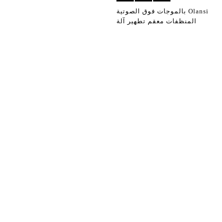
Olansi بالموجات فوق الصوتية
المنظفات معقم تطهير آلة
الخضروات وغسالة الغسالة